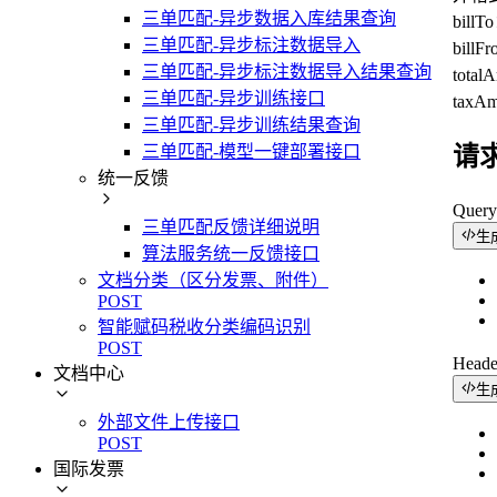
三单匹配-异步数据入库结果查询
bi
三单匹配-异步标注数据导入
bi
三单匹配-异步标注数据导入结果查询
tot
三单匹配-异步训练接口
tax
三单匹配-异步训练结果查询
三单匹配-模型一键部署接口
请
统一反馈
Quer
三单匹配反馈详细说明
生
算法服务统一反馈接口
文档分类（区分发票、附件）
POST
智能赋码税收分类编码识别
POST
Head
文档中心
生
外部文件上传接口
POST
国际发票