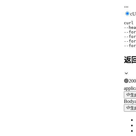
c
curl
--hea
--for
--for
--for
--for
返
🟢
200
applic
生
Body
生