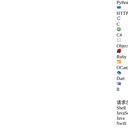
Pytho
HTT
C
C#
Objec
Ruby
OCam
Dart
R
请求
Shell
JavaSc
Java
Swift