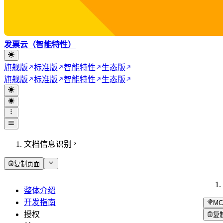
发票云（智能特性）
旗舰版
标准版
智能特性
生态版
旗舰版
标准版
智能特性
生态版
文档信息识别
复制页面
整体介绍
开发指南
MC
授权
复