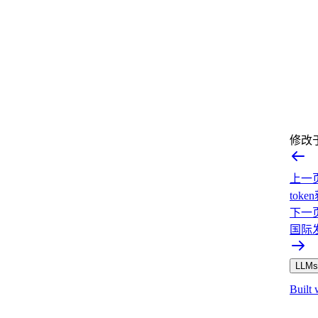
修改
上一
toke
下一
国际
LLMs.
Built 