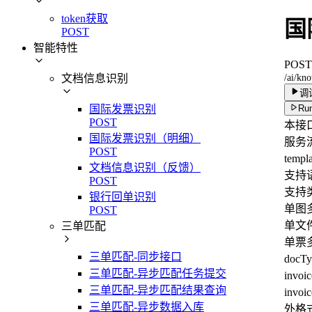
token获取
国
POST
智能特性
POST
/ai/kn
文档信息识别
调
Run
国际发票识别
POST
本接
国际发票识别（明细）
服务
POST
tem
文档信息识别（反馈）
支持
POST
支持
银行回单识别
单图
POST
单文
三单匹配
单票
三单匹配-同步接口
docT
三单匹配-异步匹配任务提交
invo
三单匹配-异步匹配结果查询
in
三单匹配-异步数据入库
外格式不